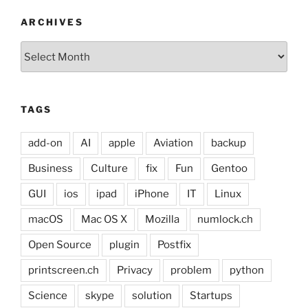
ARCHIVES
Archives
TAGS
add-on
AI
apple
Aviation
backup
Business
Culture
fix
Fun
Gentoo
GUI
ios
ipad
iPhone
IT
Linux
macOS
Mac OS X
Mozilla
numlock.ch
Open Source
plugin
Postfix
printscreen.ch
Privacy
problem
python
Science
skype
solution
Startups