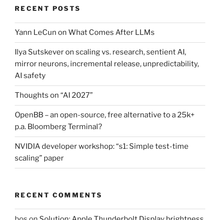
RECENT POSTS
Yann LeCun on What Comes After LLMs
Ilya Sutskever on scaling vs. research, sentient AI,
mirror neurons, incremental release, unpredictability,
AI safety
Thoughts on “AI 2027”
OpenBB – an open-source, free alternative to a 25k+
p.a. Bloomberg Terminal?
NVIDIA developer workshop: “s1: Simple test-time
scaling” paper
RECENT COMMENTS
bos
on
Solution: Apple Thunderbolt Display brightness