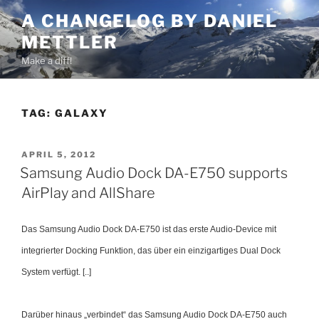
Skip
A CHANGELOG BY DANIEL
to
METTLER
content
Make a diff!
TAG:
GALAXY
POSTED
APRIL 5, 2012
ON
Samsung Audio Dock DA-E750 supports
AirPlay and AllShare
Das Samsung Audio Dock DA-E750 ist das erste Audio-Device mit
integrierter Docking Funktion, das über ein einzigartiges Dual Dock
System verfügt. [..]
Darüber hinaus „verbindet“ das Samsung Audio Dock DA-E750 auch